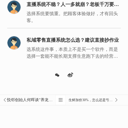
直播系统不稳？人一多就崩？老板千万要重
视
选择系统要慎重。把顾客体验做好，才有回头
客。
私域零售直播系统怎么选？建议直接抄作业
选系统这件事，本质上不是买一个软件，而是
选择一套能不能长期支撑生意跑下去的经营底
盘。
悦邻创始人何晖谈“养龙虾”：当AI从“会聊天”走向“能干活”，企业的机会到底在哪？
生鲜加价30%，怎么还是亏本？