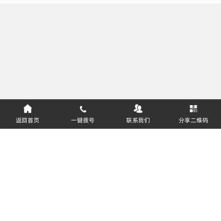
返回首页
一键拨号
联系我们
分享二维码
服务热线：
400-811-8627
郑州盈和软件技术有限公司 版权所有
豫ICP备16031643号-2
软件企业编号：豫RQ-2018-0408