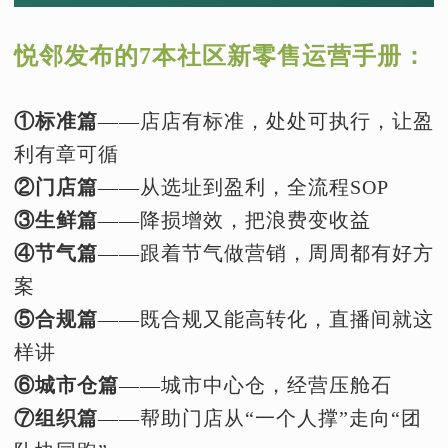
悦邻发布的7本社区新零售运营手册：
①标准篇
——店店有标准，处处可执行，让盈
利有章可循
②门店篇
——从选址到盈利，全流程SOP
③生鲜篇
——降损增效，把浪费变收益
④节气篇
——跟着节气做营销，周周都有好方
案
⑤合规篇
——既合规又能高转化，直播间就这
样讲
⑥城市仓篇
——城市中心仓，经营压舱石
⑦组织篇
——帮助门店从“一个人撑”走向“团