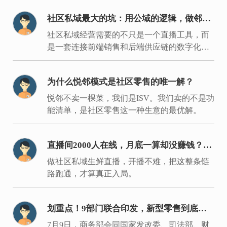
社区私域最大的坑：用公域的逻辑，做邻居
的生意
社区私域经营需要的不只是一个直播工具，而
是一套连接前端销售和后端供应链的数字化履
约体系。
为什么悦邻模式是社区零售的唯一解？
悦邻不卖一棵菜，我们是ISV。我们卖的不是功
能清单，是社区零售这一种生意的最优解。
直播间2000人在线，月底一算却没赚钱？入
局同城生鲜要过的是这7关
做社区私域生鲜直播，开播不难，把这整条链
路跑通，才算真正入局。
划重点！9部门联合印发，新型零售到底新
在哪里？
7月9日，商务部会同国家发改委、司法部、财