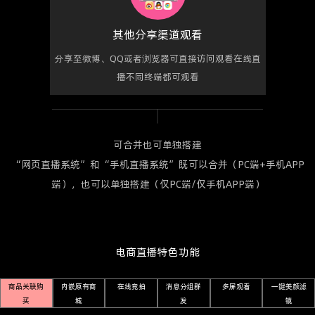
其他分享渠道观看
分享至微博、QQ或者浏览器可直接访问观看在线直
播不同终端都可观看
可合并也可单独搭建
“网页直播系统”和“手机直播系统”既可以合并（PC端+手机APP
端），也可以单独搭建（仅PC端/仅手机APP端）
电商直播特色功能
商品关联购
内嵌原有商
在线竞拍
消息分组群
多屏观看
一键美颜滤
买
城
发
镜