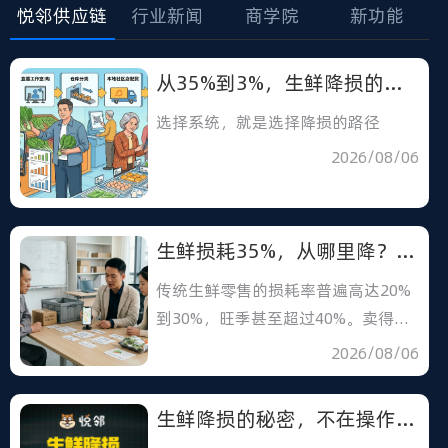
悦邻供应链
行业新闻
商学院
新功能
从35%到3%，生鲜降损的正确方向在哪？
选择系统，就是选择降损的路径
2026/08/06
生鲜损耗35%，从哪里降？从链路结构上降
传统生鲜零售的损耗率普遍高达20%
到30%，旺季甚至超过40%。卖得越
多，亏得越狠
2026/08/06
生鲜降损的秘密，不在操作更仔细，而在结构更聪明