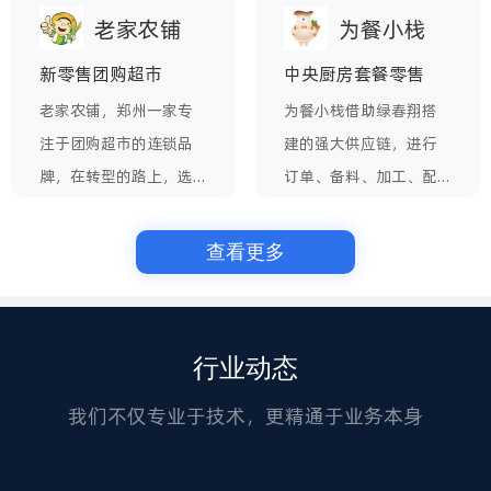
持【私域直播团购】+
作，借助先进的新零售
老家农铺
为餐小栈
磐康年华
井芝寿
【连锁门店管理】+【供
管理系统，实现了企业
新零售团购超市
中央厨房套餐零售
应链管理】全套产品
信息化管理的提升和业
老家农铺，郑州一家专
为餐小栈借助绿春翔搭
线，助力磐康快速发
务流程的标准化，为其
注于团购超市的连锁品
建的强大供应链，进行
展，成为中国营养健康
在激烈的市场竞争中提
牌，在转型的路上，选
订单、备料、加工、配
行业的一枝新秀；
供了强大的支持。
择我司的新零售SAAS连
送的高效处理，基于多
锁专业版解决方案为其
供应商模式和收银系统
查看更多
提供助力，实现业绩快
线上线下打通，前置仓
老家农铺
为餐小栈
速增长。
即线下门店，开创社区
生鲜新模式。
行业动态
我们不仅专业于技术，更精通于业务本身