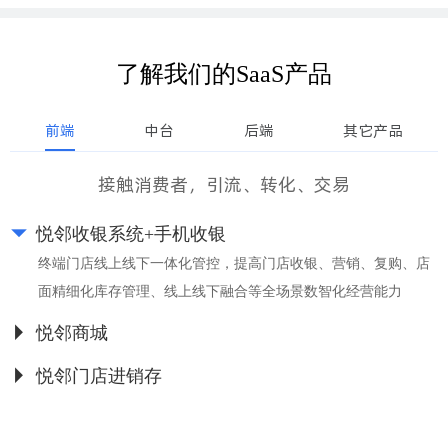
了解我们的SaaS产品
前端
中台
后端
其它产品
接触消费者，引流、转化、交易
悦邻收银系统+手机收银
,
终端门店线上线下一体化管控，提高门店收银、营销、复购、店
面精细化库存管理、线上线下融合等全场景数智化经营能力
悦邻商城
打造数智化零售移动社交商城，快速上线多终端小程序，深度运营门店顾客，提升闭店收益，利用社交电商营销功能在13亿微信流量池开展裂变营销模式
悦邻门店进销存
所有门店可以预售，总部统一采购后配送，各个门店有自己独立库存，支持门店之间调货和向总部统一订货以及总部主动补货，全部环节进销存明细一目了然