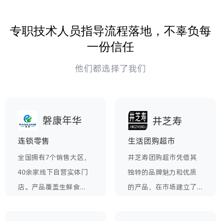
专职技术人员指导流程落地，不辜负每
一份信任
他们都选择了我们
磐康年华
井芝寿
连锁零售
生活团购超市
全国拥有7个销售大区，
井芝寿团购超市凭借其
40余家线下自营实体门
独特的品牌魅力和优质
店。产品覆盖生鲜食
的产品，在市场建立了
品、营养品、健康养生
较强的竞争力和品牌影
品等领域，悦邻技术支
响力。通过与悦邻的合