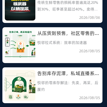
传统生鲜零售的损耗率普遍高达20%
到30%，旺季甚至超过40%。卖得越
多，亏得越狠
2026/08/06
从压货到预售，社区零售的效率革命从选对系统开始
悦邻拉式系统：效率的加速器
2026/08/05
告别库存泥潭，私域直播系统如何帮你实现轻运营？
悦邻的零库存解法：先卖，再采，后
履约
2026/08/05