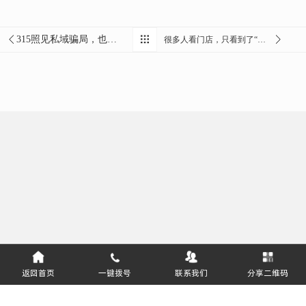
315照见私域骗局，也照见私域正道
很多人看门店，只看到了“前台”
返回首页
一键拨号
联系我们
分享二维码