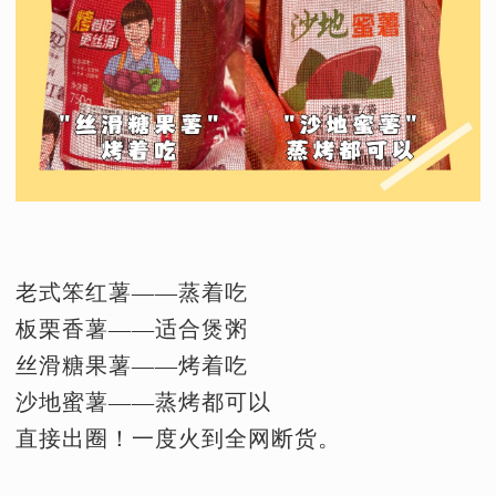
老式笨红薯——蒸着吃
板栗香薯——适合煲粥
丝滑糖果薯——烤着吃
沙地蜜薯——蒸烤都可以
直接出圈！一度火到全网断货。