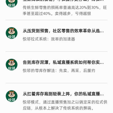
构更聪明
传统生鲜零售的损耗率普遍高达20%到30%，旺
季甚至超过40%。卖得越多，亏得越狠
从压货到预售，社区零售的效率革命从选对
系统开始
悦邻拉式系统：效率的加速器
告别库存泥潭，私域直播系统如何帮你实现
轻运营？
悦邻的零库存解法：先卖，再采，后履约
从扛着库存跑到轻装上阵，你的私域直播系
统选对了吗？
悦邻模式，通过直播预售加之以销定采的拉式供
应链，从根本上解决了传统系统的弊端。