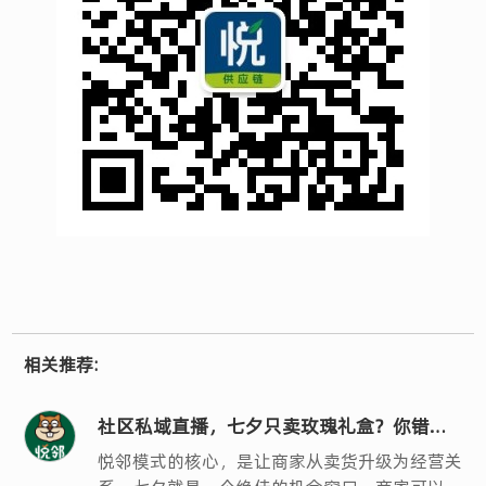
相关推荐:
社区私域直播，七夕只卖玫瑰礼盒？你错过
了银发客群最大的机会
悦邻模式的核心，是让商家从卖货升级为经营关