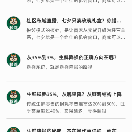
系。七夕就是一个绝佳的机会窗口。商家可以策
划一场时光见证、长情有礼的主题活动，用婚龄
享折扣来撬动银发客群的参与热情。
社区私域直播，七夕只卖玫瑰礼盒？你错过
了银发客群最大的机会
悦邻模式的核心，是让商家从卖货升级为经营关
系。七夕就是一个绝佳的机会窗口。商家可以策
划一场时光见证、长情有礼的主题活动，用婚龄
享折扣来撬动银发客群的参与热情。
从35%到3%，生鲜降损的正确方向在哪？
选择系统，就是选择降损的路径
生鲜损耗35%，从哪里降？从链路结构上降
传统生鲜零售的损耗率普遍高达20%到30%，旺
季甚至超过40%。卖得越多，亏得越狠
生鲜降损的秘密，不在操作更仔细，而在结