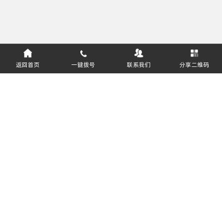
返回首页
一键拨号
联系我们
分享二维码
服务热线：
400-811-8627
郑州盈和软件技术有限公司 版权所有
豫ICP备16031643号-2
软件企业编号：豫RQ-2018-0408
公安部备案号：41019702002457
关注公众号