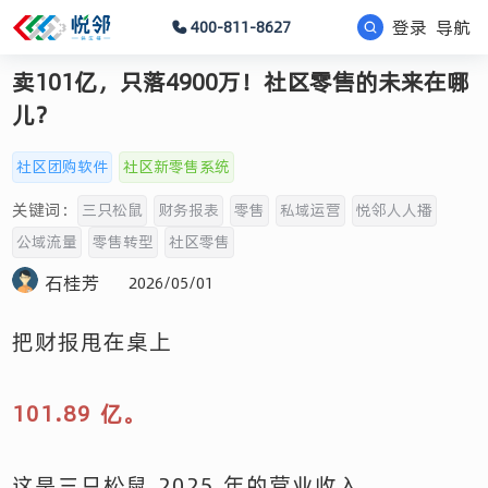
登录
导航
400-811-8627
卖101亿，只落4900万！社区零售的未来在哪
儿？
社区团购软件
社区新零售系统
关键词：
三只松鼠
财务报表
零售
私域运营
悦邻人人播
公域流量
零售转型
社区零售
石桂芳
2026/05/01
把财报甩在桌上
101.89 亿。
这是三只松鼠 2025 年的营业收入。